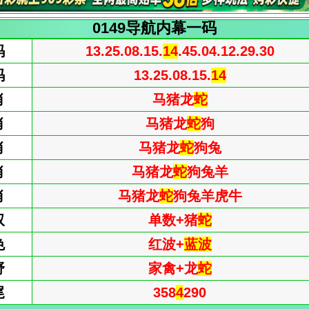
0149导航内幕一码
码
13.25.08.15.
14
.45.04.12.29.30
码
13.25.08.15.
14
肖
马猪龙
蛇
肖
马猪龙
蛇
狗
肖
马猪龙
蛇
狗兔
肖
马猪龙
蛇
狗兔羊
肖
马猪龙
蛇
狗兔羊虎牛
双
单数+猪
蛇
色
红波+
蓝波
野
家禽+龙
蛇
尾
358
4
290