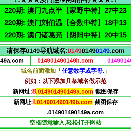
220期: 澳门九点半【家野中特】27中23
220期: 澳门刘伯温【合数中特】18中13
220期: 澳门诸葛亮【阴阳中特】20中15
请保存0149导航域名:
0149
0149
0149
.com
149a.com
014901490149b.com
0149014
域名前面添加「
任意数字或字母.
」
例如：以下添加几条域名做示范
9
新网址:
.014901490149a.com
截图保存
J
新网址:
.014901490149b.com
截图保存
______.014901490149a.com
空格随意输入,轻松打开网站