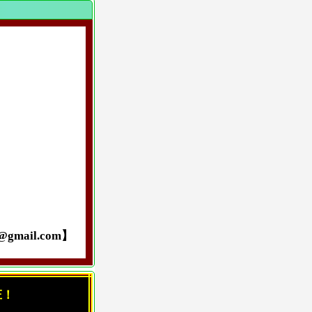
ail.com】
庄！