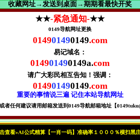
收藏网址→发送到桌面→期期看最快开奖
★★
-紧急通知-
★★
0149导航网址更换
0149
0149
0149
.com
易记域名：
0149
0149
0149a.
com
请广大彩民相互告知！
强调：
0149
0149
0149
.com
重要的事情说三遍 记住本站导航网址
者任何建议请用邮箱发送到0149导航邮箱地址【0149tuku@gm
击查看»AI公式精算【一肖一码】准确率１０００％横扫黑